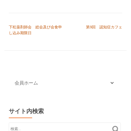
切
り
投稿ナビゲーション
下松薬剤師会 総会及び会食申
第9回 認知症カフェ
替
し込み期限日
え
会員ホーム
サイト内検索