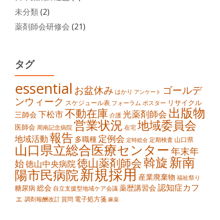
未分類
(2)
薬剤師会研修会
(21)
タグ
essential
お盆休み
ゴールデ
はかり
アンケート
ンウィーク
スケジュール表
リサイクル
ポスター
フォーラム
出版物
不動在庫
光薬剤師会
下松市
三師会
介護
営業状況
地域委員会
医師会
周南記念病院
在宅
報告
定例会
地域活動
多職種
山口県
定期検査
定時総会
山口県立総合医療センター
年末年
新南
斡旋
徳山薬剤師会
始
徳山中央病院
新規採用
陽市民病院
産業廃棄物
福祉祭り
認知症カフ
総会
薬歴講習会
糖尿病
自立支援型地域ケア会議
ェ
電子処方箋
調剤報酬改訂
質問
麻薬