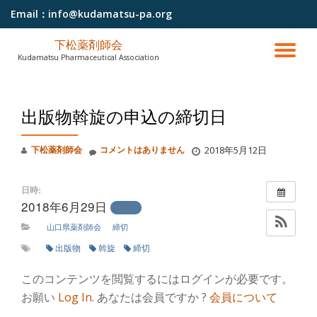
Email：
info@kudamatsu-pa.org
コ
下松薬剤師会
ン
ナ
Kudamatsu Pharmaceutical Association
テ
ン
ビ
ツ
へ
出版物斡旋の申込の締切日
ゲ
ス
キ
ッ
下松薬剤師会
コメントはありません
2018年5月12日
ー
プ
シ
日時:
2018年6月29日
終日
ョ
山口県薬剤師会
締切
出版物
斡旋
締切
ン
このコンテンツを閲覧するにはログインが必要です。
を
お願い
Log In
. あなたは会員ですか ?
会員について