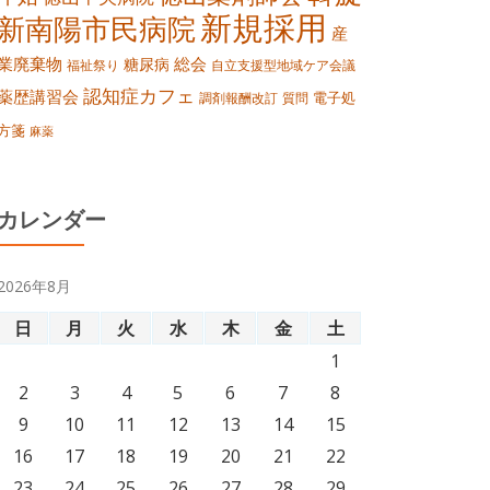
新規採用
新南陽市民病院
産
業廃棄物
総会
糖尿病
福祉祭り
自立支援型地域ケア会議
認知症カフェ
薬歴講習会
電子処
調剤報酬改訂
質問
方箋
麻薬
カレンダー
2026年8月
日
月
火
水
木
金
土
1
2
3
4
5
6
7
8
9
10
11
12
13
14
15
16
17
18
19
20
21
22
23
24
25
26
27
28
29