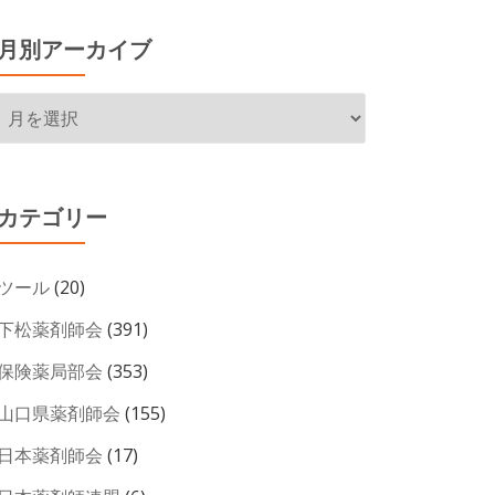
月別アーカイブ
月
別
ア
ー
カテゴリー
カ
イ
ツール
(20)
ブ
下松薬剤師会
(391)
保険薬局部会
(353)
山口県薬剤師会
(155)
日本薬剤師会
(17)