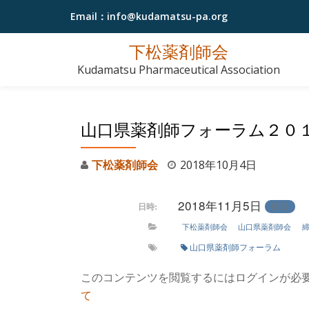
Email：
info@kudamatsu-pa.org
コ
下松薬剤師会
ン
Kudamatsu Pharmaceutical Association
テ
ン
ツ
山口県薬剤師フォーラム２０
へ
ス
下松薬剤師会
2018年10月4日
キ
ッ
2018年11月5日
終日
日時:
プ
下松薬剤師会
山口県薬剤師会
山口県薬剤師フォーラム
このコンテンツを閲覧するにはログインが必
て