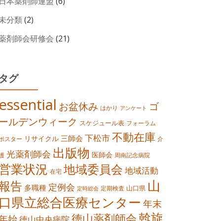
日本薬剤師連盟
(6)
未分類
(2)
薬剤師会研修会
(21)
タグ
essential
お盆休み
ゴ
はかり
アンケート
ールデンウィーク
スケジュール表
フォーラム
不動在庫
下松市
三師会
リサイクル
ポスター
介
出版物
光薬剤師会
医師会
護
周南記念病院
営業状況
地域委員会
地域活動
在宅
山
報告
定例会
多職種
山口県
定期検査
定時総会
口県立総合医療センター
年末
斡旋
徳山薬剤師会
年始
徳山中央病院