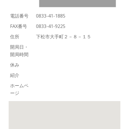
切
電話番号
0833-41-1885
り
FAX番号
0833-41-9225
替
住所
下松市大手町２－８－１５
え
開局日・
開局時間
休み
紹介
ホームペ
ージ