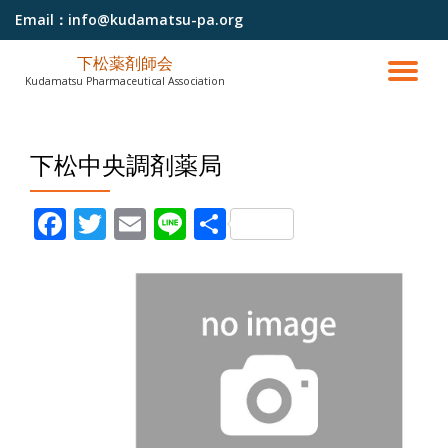
Email：
info@kudamatsu-pa.org
コ
下松薬剤師会
ン
ナ
Kudamatsu Pharmaceutical Association
テ
ン
ビ
ツ
へ
下松中央調剤薬局
ゲ
ス
キ
ッ
ー
Facebook
Twitter
Email
Line
共有
プ
シ
ョ
ン
を