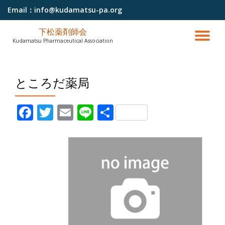
Email：
info@kudamatsu-pa.org
コ
下松薬剤師会
ン
ナ
Kudamatsu Pharmaceutical Association
テ
ン
ビ
ツ
へ
ところだ薬局
ゲ
ス
キ
ッ
ー
Facebook
Twitter
Email
Line
共有
プ
シ
ョ
ン
を