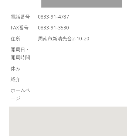
切
電話番号
0833-91-4787
り
FAX番号
0833-91-3530
替
住所
周南市新清光台2-10-20
え
開局日・
開局時間
休み
紹介
ホームペ
ージ