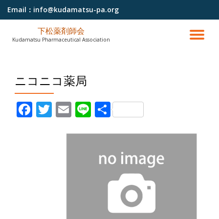
Email：
info@kudamatsu-pa.org
コ
下松薬剤師会
ン
ナ
Kudamatsu Pharmaceutical Association
テ
ン
ビ
ツ
へ
ニコニコ薬局
ゲ
ス
キ
ッ
ー
Facebook
Twitter
Email
Line
共有
プ
シ
ョ
ン
を