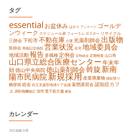
タグ
essential
お盆休み
ゴールデ
はかり
アンケート
ンウィーク
スケジュール表
リサイクル
ポスター
フォーラム
出版物
不動在庫
光薬剤師会
下松市
三師会
介護
営業状況
地域委員会
医師会
周南記念病院
在宅
報告
定例会
地域活動
多職種
山口県
定期検査
定時総会
山口県立総合医療センター
年末年
新南
斡旋
徳山薬剤師会
始
徳山中央病院
新規採用
陽市民病院
産業廃棄物
福祉祭り
認知症カフ
総会
薬歴講習会
糖尿病
自立支援型地域ケア会議
ェ
電子処方箋
調剤報酬改訂
質問
麻薬
カレンダー
2018年3月