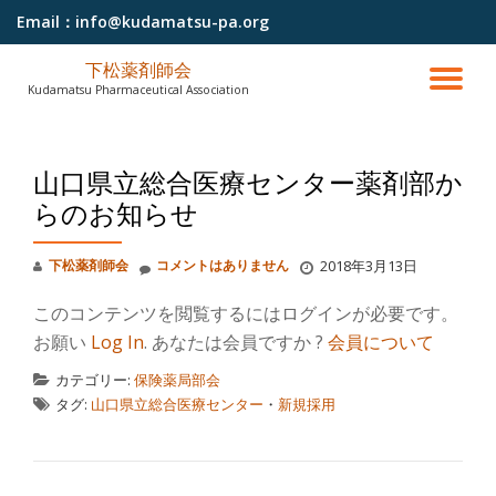
Email：
info@kudamatsu-pa.org
コ
下松薬剤師会
ン
ナ
Kudamatsu Pharmaceutical Association
テ
ン
ビ
ツ
へ
山口県立総合医療センター薬剤部か
ゲ
ス
らのお知らせ
キ
ッ
ー
プ
下松薬剤師会
コメントはありません
2018年3月13日
シ
このコンテンツを閲覧するにはログインが必要です。
お願い
Log In
. あなたは会員ですか ?
会員について
ョ
カテゴリー:
保険薬局部会
ン
タグ:
山口県立総合医療センター
・
新規採用
を
投稿ナビゲーション