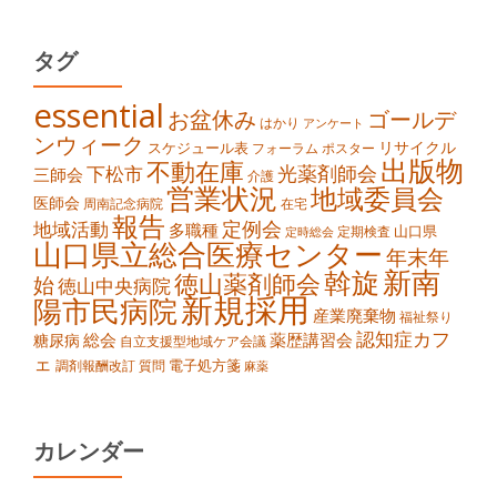
タグ
essential
お盆休み
ゴールデ
はかり
アンケート
ンウィーク
スケジュール表
リサイクル
ポスター
フォーラム
出版物
不動在庫
光薬剤師会
下松市
三師会
介護
営業状況
地域委員会
医師会
周南記念病院
在宅
報告
定例会
地域活動
多職種
山口県
定期検査
定時総会
山口県立総合医療センター
年末年
新南
斡旋
徳山薬剤師会
始
徳山中央病院
新規採用
陽市民病院
産業廃棄物
福祉祭り
認知症カフ
総会
薬歴講習会
糖尿病
自立支援型地域ケア会議
ェ
電子処方箋
調剤報酬改訂
質問
麻薬
カレンダー