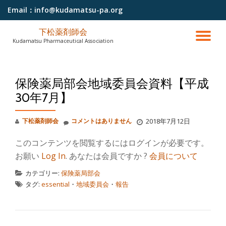
Email：
info@kudamatsu-pa.org
コ
下松薬剤師会
ン
ナ
Kudamatsu Pharmaceutical Association
テ
ン
ビ
ツ
へ
保険薬局部会地域委員会資料【平成
ゲ
ス
30年7月】
キ
ッ
ー
プ
下松薬剤師会
コメントはありません
2018年7月12日
シ
このコンテンツを閲覧するにはログインが必要です。
お願い
Log In
. あなたは会員ですか ?
会員について
ョ
カテゴリー:
保険薬局部会
ン
タグ:
essential
・
地域委員会
・
報告
を
投稿ナビゲーション