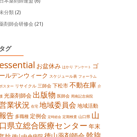
日本薬剤師連盟
(6)
未分類
(2)
薬剤師会研修会
(21)
タグ
essential
お盆休み
ゴ
はかり
アンケート
ールデンウィーク
スケジュール表
フォーラム
不動在庫
下松市
三師会
リサイクル
ポスター
介
出版物
光薬剤師会
医師会
護
周南記念病院
営業状況
地域委員会
地域活動
在宅
山
報告
定例会
多職種
山口県
定期検査
定時総会
口県立総合医療センター
年末
斡旋
徳山薬剤師会
年始
徳山中央病院