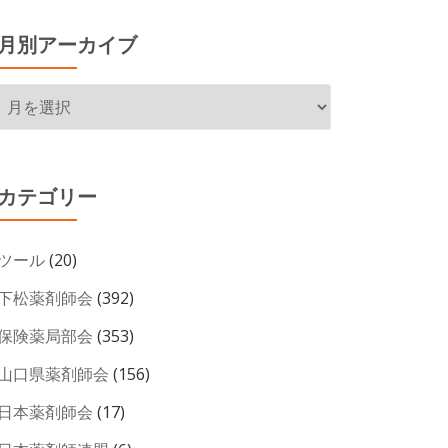
月別アーカイブ
月
別
ア
ー
カテゴリー
カ
イ
ツール
(20)
ブ
下松薬剤師会
(392)
保険薬局部会
(353)
山口県薬剤師会
(156)
日本薬剤師会
(17)