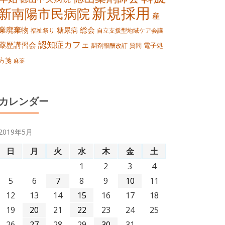
新規採用
新南陽市民病院
産
業廃棄物
総会
糖尿病
福祉祭り
自立支援型地域ケア会議
認知症カフェ
薬歴講習会
電子処
調剤報酬改訂
質問
方箋
麻薬
カレンダー
2019年5月
日
月
火
水
木
金
土
1
2
3
4
5
6
7
8
9
10
11
12
13
14
15
16
17
18
19
20
21
22
23
24
25
26
27
28
29
30
31