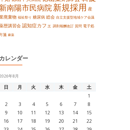
新規採用
新南陽市民病院
産
業廃棄物
総会
糖尿病
福祉祭り
自立支援型地域ケア会議
認知症カフェ
薬歴講習会
電子処
調剤報酬改訂
質問
方箋
麻薬
カレンダー
2026年8月
日
月
火
水
木
金
土
1
2
3
4
5
6
7
8
9
10
11
12
13
14
15
16
17
18
19
20
21
22
23
24
25
26
27
28
29