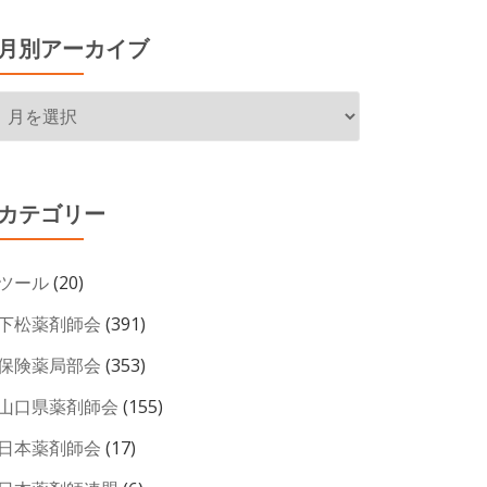
月別アーカイブ
月
別
ア
ー
カテゴリー
カ
イ
ツール
(20)
ブ
下松薬剤師会
(391)
保険薬局部会
(353)
山口県薬剤師会
(155)
日本薬剤師会
(17)