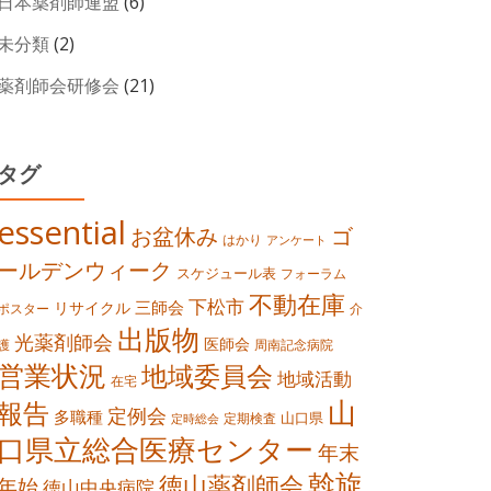
日本薬剤師連盟
(6)
未分類
(2)
薬剤師会研修会
(21)
タグ
essential
お盆休み
ゴ
はかり
アンケート
ールデンウィーク
スケジュール表
フォーラム
不動在庫
下松市
三師会
リサイクル
ポスター
介
出版物
光薬剤師会
医師会
護
周南記念病院
営業状況
地域委員会
地域活動
在宅
山
報告
定例会
多職種
山口県
定期検査
定時総会
口県立総合医療センター
年末
斡旋
徳山薬剤師会
年始
徳山中央病院