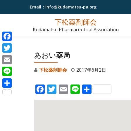
Email：
info@kudamatsu-pa.org
コ
下松薬剤師会
ン
Kudamatsu Pharmaceutical Association
テ
ン
Facebook
ツ
あおい薬局
へ
Twitter
ス
Email
下松薬剤師会
2017年6月2日
キ
Line
ッ
プ
Facebook
Twitter
Email
Line
共有
共
有